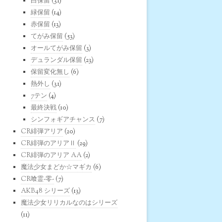
白保留
(31)
緑保留
(14)
赤保留
(13)
てがみ保留
(53)
オールてがみ保留
(3)
デュランダル保留
(23)
保留変化無し
(6)
熱外し
(31)
7テン
(4)
最終決戦
(10)
シンフォギアチャンス
(7)
CR緋弾アリア
(20)
CR緋弾のアリアⅡ
(29)
CR緋弾のアリア AA
(2)
魔法少女まどか☆マギカ
(6)
CR喰霊-零-
(7)
AKB48 シリーズ
(13)
魔法少女リリカルなのはシリーズ
(11)