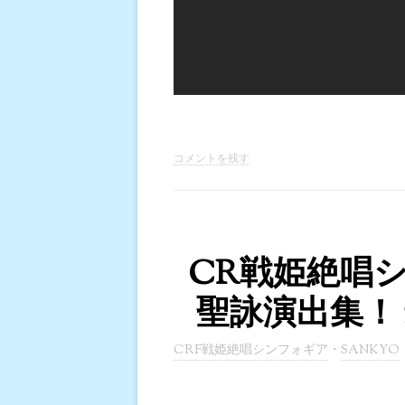
コメントを残す
CR戦姫絶唱
聖詠演出集！
CRF戦姫絶唱シンフォギア
・
SANKYO