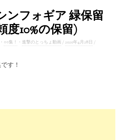
シンフォギア 緑保留
頼度10%の保留)
・
○○集！
・
進撃のとっちょ動画
/
2020年4月28日
/
集です！