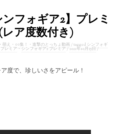
シンフォギア2】プレミ
(レア度数付き)
・
萌え
・
○○集！
・
進撃のとっちょ動画
/ tagged
シンフォギ
 プレミア
・
シンフォギア2 プレミア
/
2021年10月25日
/
レア度で、珍しいさをアピール！