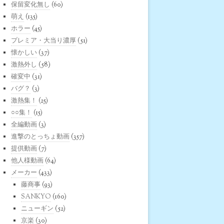
保留変化無し
(60)
萌え
(135)
ホラー
(45)
プレミア・大当り濃厚
(51)
懐かしい
(37)
激熱外し
(58)
確変中
(31)
バグ？
(3)
激熱集！
(25)
○○集！
(15)
全編動画
(3)
進撃のとっちょ動画
(357)
提供動画
(7)
他人様動画
(64)
メーカー
(433)
藤商事
(93)
SANKYO
(160)
ニューギン
(52)
京楽
(30)