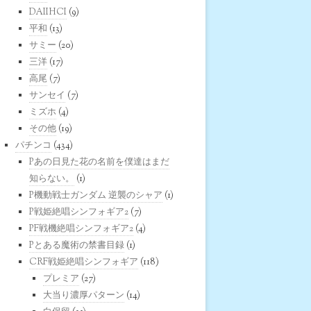
DAIIHCI
(9)
平和
(13)
サミー
(20)
三洋
(17)
高尾
(7)
サンセイ
(7)
ミズホ
(4)
その他
(19)
パチンコ
(434)
Pあの日見た花の名前を僕達はまだ
知らない。
(1)
P機動戦士ガンダム 逆襲のシャア
(1)
P戦姫絶唱シンフォギア2
(7)
PF戦機絶唱シンフォギア2
(4)
Pとある魔術の禁書目録
(1)
CRF戦姫絶唱シンフォギア
(118)
プレミア
(27)
大当り濃厚パターン
(14)