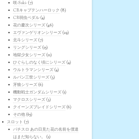
咲-Saki-
(7)
CRキャプテンハーロック
(8)
CR弱虫ペダル
(4)
花の慶次シリーズ
(46)
エヴァンゲリオンシリーズ
(29)
北斗シリーズ
(7)
リングシリーズ
(15)
地獄少女シリーズ
(11)
ひぐらしのなく頃にシリーズ
(4)
ウルトラマンシリーズ
(4)
ルパン三世シリーズ
(3)
牙狼シリーズ
(6)
機動戦士ガンダムシリーズ
(1)
マクロスシリーズ
(3)
クイーンズブレイドシリーズ
(6)
その他
(65)
スロット
(7)
パチスロ あの日見た花の名前を僕達
はまだ知らない。
(2)