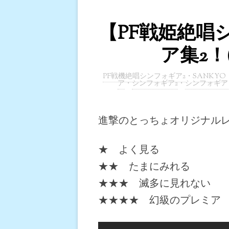
【PF戦姫絶唱
ア集2！
PF戦機絶唱シンフォギア2
・
SANKYO
ア
・
シンフォギア2
・
シンフォギア
進撃のとっちょオリジナル
★ よく見る
★★ たまにみれる
★★★ 滅多に見れない
★★★★ 幻級のプレミア