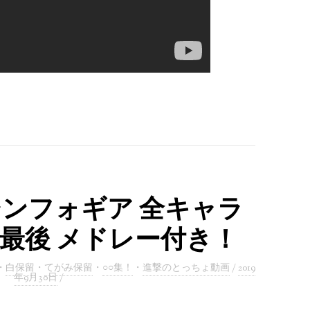
シンフォギア 全キャラ
 最後 メドレー付き！
・
白保留
・
てがみ保留
・
○○集！
・
進撃のとっちょ動画
/
2019
年9月30日
/