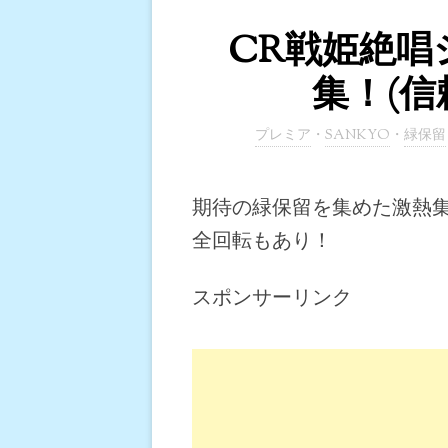
CR戦姫絶唱
集！(信
プレミア
・
SANKYO
・
緑保留
期待の緑保留を集めた激熱
全回転もあり！
スポンサーリンク