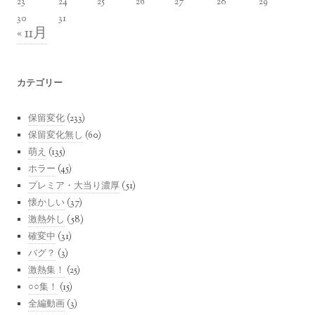
23
24
25
26
27
28
29
30
31
« 11月
カテゴリー
保留変化
(233)
保留変化無し
(60)
萌え
(135)
ホラー
(45)
プレミア・大当り濃厚
(51)
懐かしい
(37)
激熱外し
(58)
確変中
(31)
バグ？
(3)
激熱集！
(25)
○○集！
(15)
全編動画
(3)