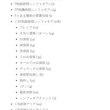
P戦姫絶唱シンフォギア2
(7)
PF戦機絶唱シンフォギア2
(4)
Pとある魔術の禁書目録
(1)
CRF戦姫絶唱シンフォギア
(118)
プレミア
(27)
大当り濃厚パターン
(14)
白保留
(31)
緑保留
(14)
赤保留
(13)
てがみ保留
(53)
オールてがみ保留
(3)
デュランダル保留
(23)
保留変化無し
(6)
熱外し
(31)
7テン
(4)
最終決戦
(10)
シンフォギアチャンス
(7)
CR緋弾アリア
(20)