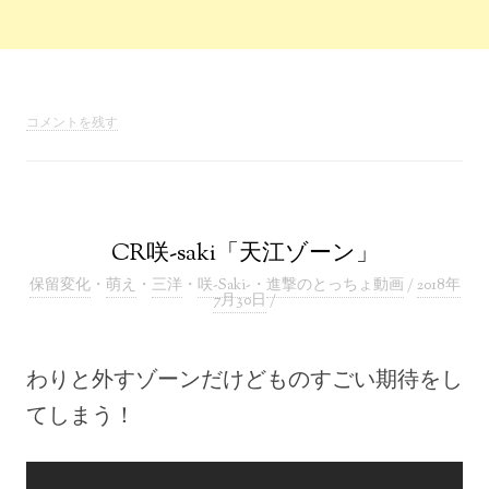
コメントを残す
CR咲-saki「天江ゾーン」
保留変化
・
萌え
・
三洋
・
咲-Saki-
・
進撃のとっちょ動画
/
2018年
7月30日
/
わりと外すゾーンだけどものすごい期待をし
てしまう！