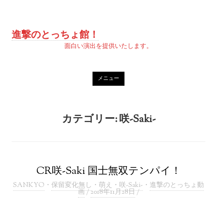
進撃のとっちょ館！
面白い演出を提供いたします。
コンテンツへスキッ
メニュー
プ
カテゴリー:
咲-Saki-
CR咲-Saki 国士無双テンパイ！
SANKYO
・
保留変化無し
・
萌え
・
咲-Saki-
・
進撃のとっちょ動
画
/
2018年11月28日
/