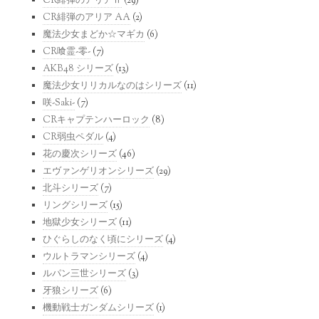
CR緋弾のアリアⅡ
(29)
CR緋弾のアリア AA
(2)
魔法少女まどか☆マギカ
(6)
CR喰霊-零-
(7)
AKB48 シリーズ
(13)
魔法少女リリカルなのはシリーズ
(11)
咲-Saki-
(7)
CRキャプテンハーロック
(8)
CR弱虫ペダル
(4)
花の慶次シリーズ
(46)
エヴァンゲリオンシリーズ
(29)
北斗シリーズ
(7)
リングシリーズ
(15)
地獄少女シリーズ
(11)
ひぐらしのなく頃にシリーズ
(4)
ウルトラマンシリーズ
(4)
ルパン三世シリーズ
(3)
牙狼シリーズ
(6)
機動戦士ガンダムシリーズ
(1)