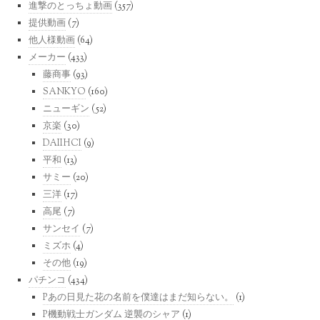
進撃のとっちょ動画
(357)
提供動画
(7)
他人様動画
(64)
メーカー
(433)
藤商事
(93)
SANKYO
(160)
ニューギン
(52)
京楽
(30)
DAIIHCI
(9)
平和
(13)
サミー
(20)
三洋
(17)
高尾
(7)
サンセイ
(7)
ミズホ
(4)
その他
(19)
パチンコ
(434)
Pあの日見た花の名前を僕達はまだ知らない。
(1)
P機動戦士ガンダム 逆襲のシャア
(1)