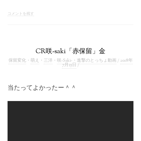
コメントを残す
CR咲-saki「赤保留」金
保留変化
・
萌え
・
三洋
・
咲-Saki-
・
進撃のとっちょ動画
/
2018年
7月25日
/
当たってよかったー＾＾