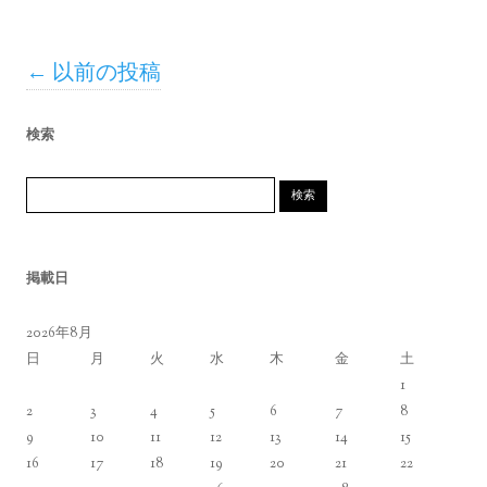
投稿ナビゲーション
←
以前の投稿
検索
検索:
掲載日
2026年8月
日
月
火
水
木
金
土
1
2
3
4
5
6
7
8
9
10
11
12
13
14
15
16
17
18
19
20
21
22