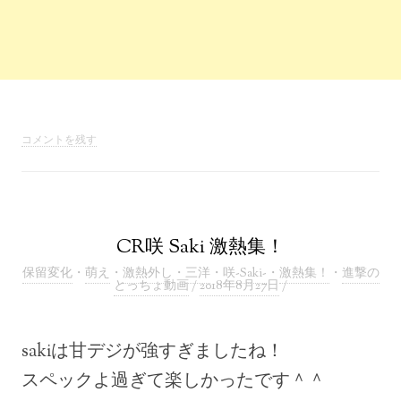
コメントを残す
CR咲 Saki 激熱集！
保留変化
・
萌え
・
激熱外し
・
三洋
・
咲-Saki-
・
激熱集！
・
進撃の
とっちょ動画
/
2018年8月27日
/
sakiは甘デジが強すぎましたね！
スペックよ過ぎて楽しかったです＾＾